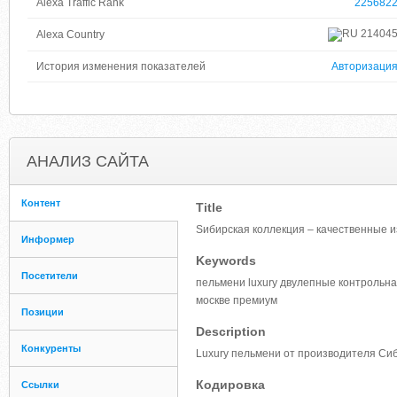
Alexa Traffic Rank
225682
21404
Alexa Country
История изменения показателей
Авторизаци
АНАЛИЗ САЙТА
Контент
Title
Sибирская коллекция – качественные и
Информер
Keywords
Посетители
пельмени luxury двулепные контрольна
москве премиум
Позиции
Description
Конкуренты
Luxury пельмени от производителя Сиб
Кодировка
Ссылки