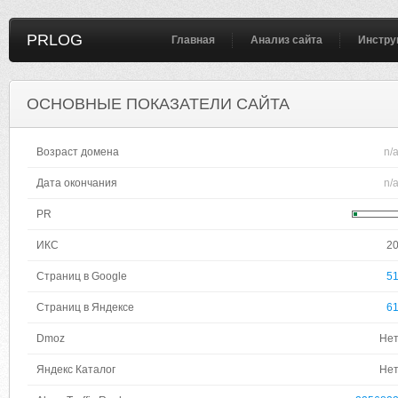
PRLOG
Главная
Анализ сайта
Инстру
ОСНОВНЫЕ ПОКАЗАТЕЛИ САЙТА
Возраст домена
n/
Дата окончания
n/
PR
ИКС
2
Страниц в Google
5
Страниц в Яндексе
6
Dmoz
Не
Яндекс Каталог
Не