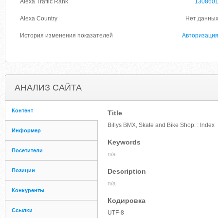
Alexa Traffic Rank
130860
Alexa Country
Нет данны
История изменения показателей
Авторизаци
АНАЛИЗ САЙТА
Контент
Title
Billys BMX, Skate and Bike Shop: : Index
Информер
Keywords
Посетители
n/a
Позиции
Description
n/a
Конкуренты
Кодировка
Ссылки
UTF-8