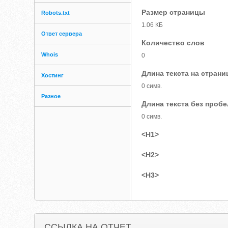
Размер страницы
Robots.txt
1.06 КБ
Ответ сервера
Количество слов
Whois
0
Длина текста на страни
Хостинг
0 симв.
Разное
Длина текста без проб
0 симв.
<H1>
<H2>
<H3>
ССЫЛКА НА ОТЧЕТ