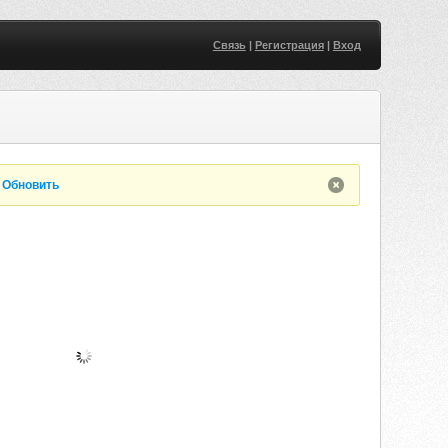
Связь
|
Регистрация
|
Вход
.
Обновить