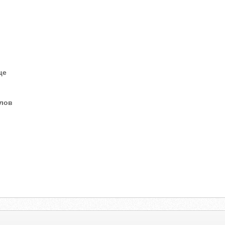
це
елов