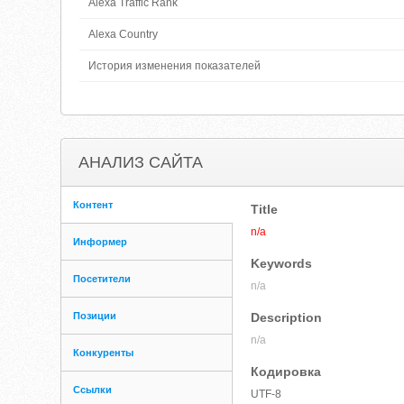
Alexa Traffic Rank
Alexa Country
История изменения показателей
АНАЛИЗ САЙТА
Контент
Title
n/a
Информер
Keywords
Посетители
n/a
Позиции
Description
n/a
Конкуренты
Кодировка
Ссылки
UTF-8