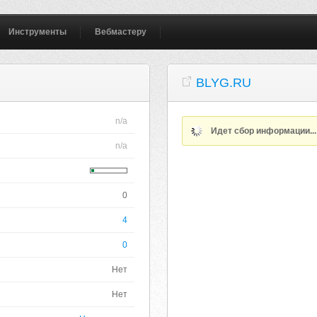
Инструменты
Вебмастеру
BLYG.RU
n/a
Идет сбор информации..
n/a
0
4
0
Нет
Нет