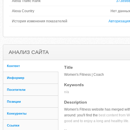
Alexa Traffic Rank
373898
Alexa Country
Нет данны
История изменения показателей
Авторизаци
АНАЛИЗ САЙТА
Контент
Title
Women's Fitness | Coach
Информер
Keywords
Посетители
n/a
Позиции
Description
Women's Fitness website has merged with 
Конкуренты
around: you'll find the
best content from Wo
good and to enjoy a long and healthy life.
Ссылки