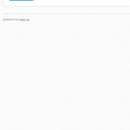
powered by
prlog.ru