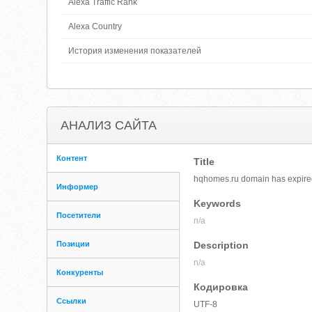
Alexa Traffic Rank
Alexa Country
История изменения показателей
АНАЛИЗ САЙТА
Контент
Title
hqhomes.ru domain has expir
Информер
Keywords
Посетители
n/a
Позиции
Description
n/a
Конкуренты
Кодировка
Ссылки
UTF-8