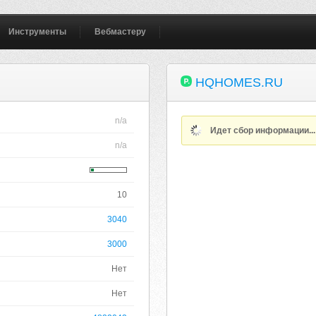
Инструменты
Вебмастеру
HQHOMES.RU
n/a
Идет сбор информации..
n/a
10
3040
3000
Нет
Нет