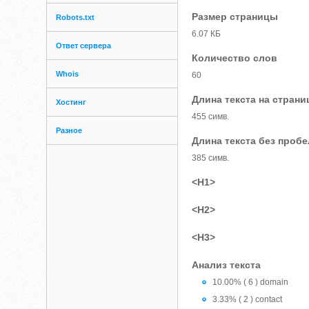
Размер страницы
Robots.txt
6.07 КБ
Ответ сервера
Количество слов
Whois
60
Длина текста на страни
Хостинг
455 симв.
Разное
Длина текста без проб
385 симв.
<H1>
<H2>
<H3>
Анализ текста
10.00% ( 6 ) domain
3.33% ( 2 ) contact