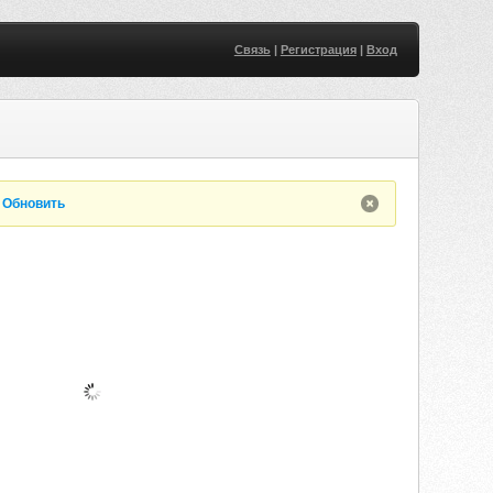
Связь
|
Регистрация
|
Вход
.
Обновить