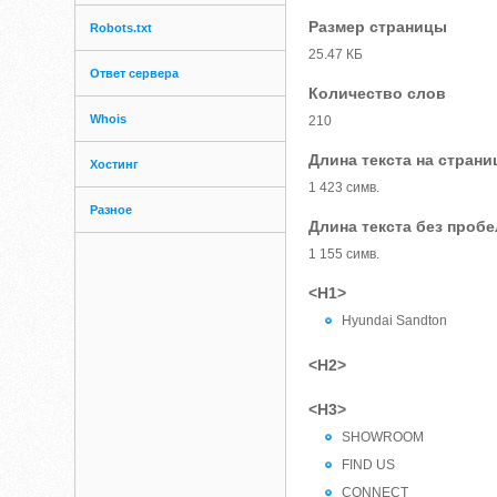
Размер страницы
Robots.txt
25.47 КБ
Ответ сервера
Количество слов
Whois
210
Длина текста на страни
Хостинг
1 423 симв.
Разное
Длина текста без проб
1 155 симв.
<H1>
Hyundai Sandton
<H2>
<H3>
SHOWROOM
FIND US
CONNECT