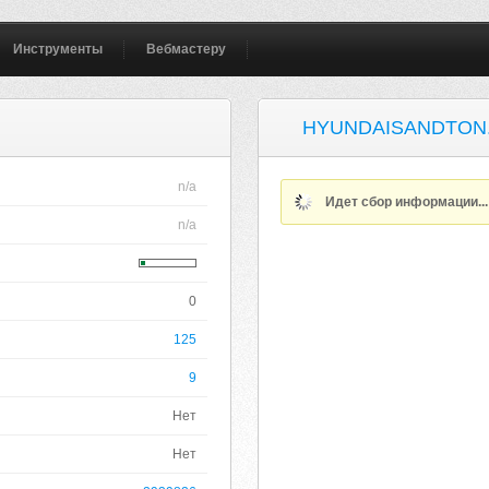
Инструменты
Вебмастеру
HYUNDAISANDTON
n/a
Идет сбор информации..
n/a
0
125
9
Нет
Нет