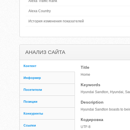
Alexa Traffic Rank
Alexa Country
История изменения показателей
АНАЛИЗ САЙТА
Контент
Title
Home
Информер
Keywords
Посетители
Hyundai Sandton, Hyundai, San
Позиции
Description
Hyundai Sandton boasts to bein
Конкуренты
Кодировка
Ссылки
UTF-8