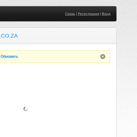
Связь
|
Регистрация
|
Вход
.CO.ZA
.
Обновить