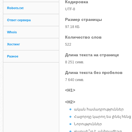
Кодировка
Robots.txt
UTF-8
Размер страницы
Ответ сервера
97.18 КБ
Whois
Количество слов
Хостинг
522
Длина текста на странице
Разное
8 251 симв.
Длина текста без пробелов
7 640 симв.
<H1>
<H2>
ական համադրություններ
Հաջորդը կարող ես լինել հենց
Նորություններ
Վարպե՞տ է, անհրաժեշտ