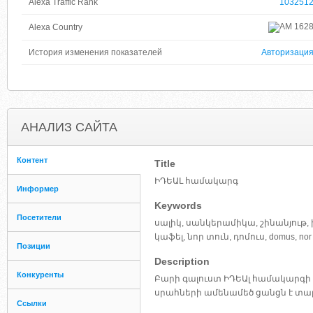
Alexa Traffic Rank
103251
162
Alexa Country
История изменения показателей
Авторизаци
АНАЛИЗ САЙТА
Контент
Title
ԻԴԵԱԼ համակարգ
Информер
Keywords
Посетители
սալիկ, սանկերամիկա, շինանյութ, 
կաֆել, նոր տուն, դոմուս, domus, nor 
Позиции
Description
Конкуренты
Բարի գալուստ ԻԴԵԱլ համակարգի 
սրահների ամենամեծ ցանցն է տա
Ссылки