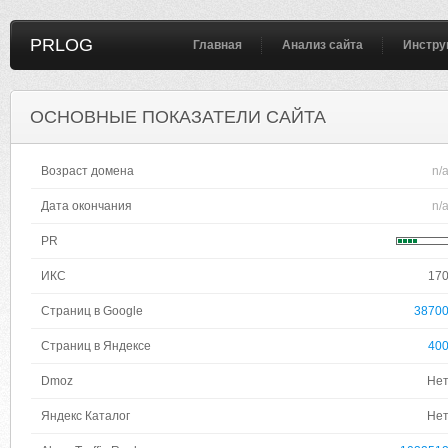
PRLOG
Главная
Анализ сайта
Инстру
ОСНОВНЫЕ ПОКАЗАТЕЛИ САЙТА
Возраст домена
n/
Дата окончания
n/
PR
ИКС
17
Страниц в Google
3870
Страниц в Яндексе
40
Dmoz
Не
Яндекс Каталог
Не