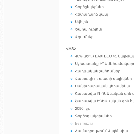
Գործընկերներ
Հետադարձ կապ
Ավելին
Ծառայություն
Հղումներ
<H3>
40% ԶԵՂՉ BAXI ECO 4S կաթսա
Աշխատանք ԻԴԵԱԼ համակար
Հաղթական շահումներ
Հատակի ու պատի սալիկներ
Սանիտարական կերամիկա
Շաբաթվա #ԻԴԵԱԼական գին 
Շաբաթվա ԻԴԵԱԼական գին հ
2090 դր․
Գործող ակցիաներ
Без текста
Համադրություն՝ Վալենսիա