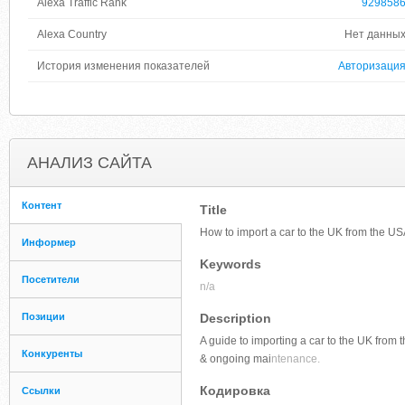
Alexa Traffic Rank
929858
Alexa Country
Нет данны
История изменения показателей
Авторизаци
АНАЛИЗ САЙТА
Контент
Title
How to import a car to the UK from the U
Информер
Keywords
Посетители
n/a
Позиции
Description
A guide to importing a car to the UK from 
Конкуренты
& ongoing mai
ntenance.
Кодировка
Ссылки