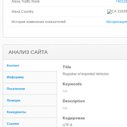
Alexa Traffic Rank
74011
3183
Alexa Country
История изменения показателей
Авторизаци
АНАЛИЗ САЙТА
Контент
Title
Registrar of Imported Vehicles
Информер
Keywords
Посетители
n/a
Позиции
Description
n/a
Конкуренты
Кодировка
Ссылки
UTF-8