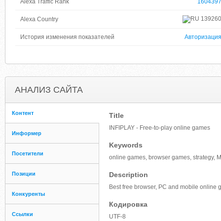
Alexa Traffic Rank
160439
13926
Alexa Country
История изменения показателей
Авторизаци
АНАЛИЗ САЙТА
Контент
Title
INFIPLAY - Free-to-play online games
Информер
Keywords
Посетители
online games, browser games, strategy,
Позиции
Description
Best free browser, PC and mobile online
Конкуренты
Кодировка
Ссылки
UTF-8