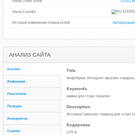
Alexa Traffic Rank
523513
61835
Alexa Country
История изменения показателей
Авторизаци
АНАЛИЗ САЙТА
Контент
Title
ИнфоКрем. Интернет магазин товаров д
Информер
Keywords
Посетители
камни для стоун терапии
Позиции
Description
Интернет магазин товаров для стоун т
Конкуренты
Кодировка
Ссылки
UTF-8