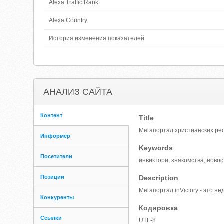
Alexa Traffic Rank
Alexa Country
История изменения показателей
АНАЛИЗ САЙТА
Контент
Title
Мегапортал христианских ресу
Информер
Keywords
Посетители
инвиктори, знакомства, новос
Позиции
Description
Мегапортал inVictory - это 
Конкуренты
Кодировка
Ссылки
UTF-8