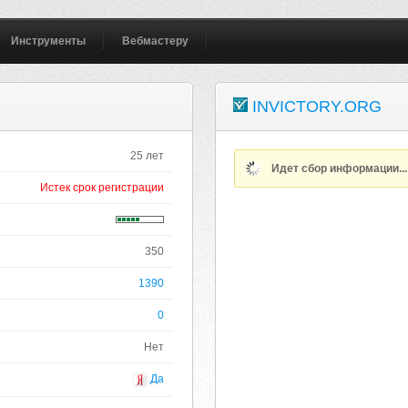
Инструменты
Вебмастеру
INVICTORY.ORG
25 лет
Идет сбор информации..
Истек срок регистрации
350
1390
0
Нет
Да