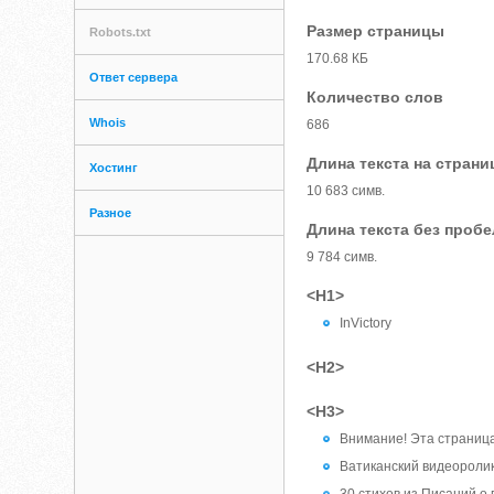
Размер страницы
Robots.txt
170.68 КБ
Ответ сервера
Количество слов
Whois
686
Длина текста на страни
Хостинг
10 683 симв.
Разное
Длина текста без проб
9 784 симв.
<H1>
InVictory
<H2>
<H3>
Внимание! Эта страница
Ватиканский видеоролик