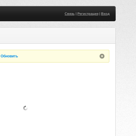
Связь
|
Регистрация
|
Вход
.
Обновить