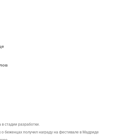
це
елов
 в стадии разработки.
 о беженцах получил награду на фестивале в Мадриде