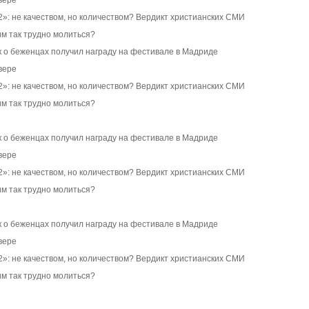
вере
»: не качеством, но количеством? Вердикт христианских СМИ
м так трудно молиться?
 о беженцах получил награду на фестивале в Мадриде
вере
»: не качеством, но количеством? Вердикт христианских СМИ
м так трудно молиться?
 о беженцах получил награду на фестивале в Мадриде
вере
»: не качеством, но количеством? Вердикт христианских СМИ
м так трудно молиться?
 о беженцах получил награду на фестивале в Мадриде
вере
»: не качеством, но количеством? Вердикт христианских СМИ
м так трудно молиться?