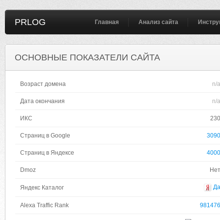
PRLOG
Главная
Анализ сайта
Инстру
ОСНОВНЫЕ ПОКАЗАТЕЛИ САЙТА
Возраст домена
n/
Дата окончания
n/
ИКС
23
Страниц в Google
309
Страниц в Яндексе
400
Dmoz
Не
Д
Яндекс Каталог
Alexa Traffic Rank
98147