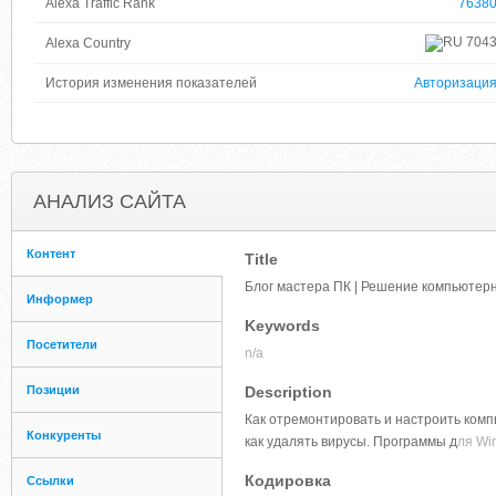
Alexa Traffic Rank
7638
704
Alexa Country
История изменения показателей
Авторизаци
АНАЛИЗ САЙТА
Контент
Title
Блог мастера ПК | Решение компьютер
Информер
Keywords
Посетители
n/a
Позиции
Description
Как отремонтировать и настроить компь
Конкуренты
как удалять вирусы. Программы д
ля Wi
Кодировка
Ссылки