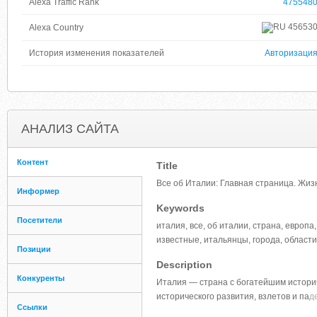
Alexa Traffic Rank
475548
45653
Alexa Country
История изменения показателей
Авторизаци
АНАЛИЗ САЙТА
Контент
Title
Все об Италии: Главная страница. Жизн
Информер
Keywords
Посетители
италия, все, об италии, страна, европа
известные, итальянцы, города, области,
Позиции
Description
Конкуренты
Италия — страна с богатейшим истори
исторического развития, взлетов и па
д
Ссылки