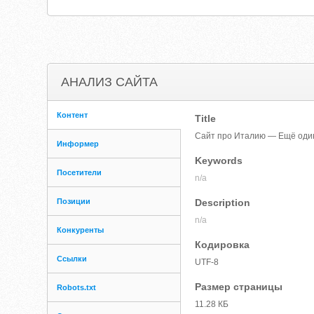
АНАЛИЗ САЙТА
Контент
Title
Сайт про Италию — Ещё один
Информер
Keywords
Посетители
n/a
Позиции
Description
n/a
Конкуренты
Кодировка
Ссылки
UTF-8
Размер страницы
Robots.txt
11.28 КБ