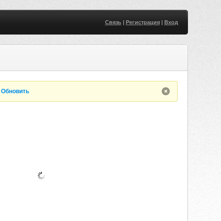
Связь
|
Регистрация
|
Вход
.
Обновить