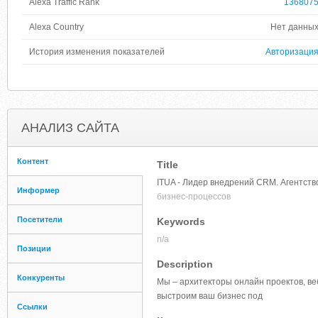
Alexa Traffic Rank
136807
Alexa Country
Нет данны
История изменения показателей
Авторизаци
АНАЛИЗ САЙТА
Контент
Title
ITUA - Лидер внедрений CRM. Агентств
Информер
бизнес-процессов
Посетители
Keywords
n/a
Позиции
Description
Конкуренты
Мы – архитекторы онлайн проектов, ве
выстроим ваш бизнес под
Ссылки