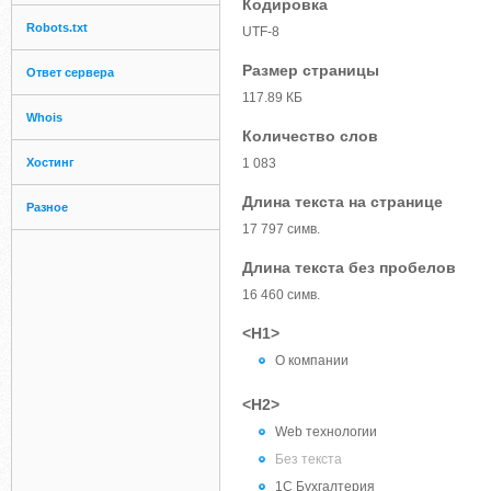
Кодировка
Robots.txt
UTF-8
Размер страницы
Ответ сервера
117.89 КБ
Whois
Количество слов
Хостинг
1 083
Длина текста на странице
Разное
17 797 симв.
Длина текста без пробелов
16 460 симв.
<H1>
О компании
<H2>
Web технологии
Без текста
1С Бухгалтерия