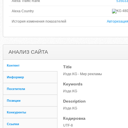
Alexa Traffic Rank
53503
48
Alexa Country
История изменения показателей
Авторизаци
АНАЛИЗ САЙТА
Контент
Title
Изде.KG - Мир рекламы
Информер
Keywords
Посетители
Изде.KG
Позиции
Description
Изде.KG
Конкуренты
Кодировка
Ссылки
UTF-8