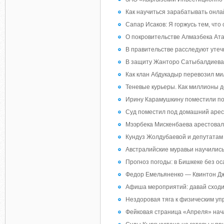
Как научиться зарабатывать онл
Сапар Исаков: Я горжусь тем, что
О покровительстве Алмазбека Ата
В правительстве расследуют утеч
В защиту Жанторо Сатыбалдиева 
Как клан Абдукадыр перевозил ми
Теневые курьеры. Как миллионы 
Ирину Карамушкину поместили п
Суд поместил под домашний арес
Мээрбека Мискенбаева арестовал
Кундуз Жолдубаевой и депутатам
Австралийские муравьи научились
Прогноз погоды: в Бишкеке без ос
Федор Емельяненко — Квинтон Дже
Афиша мероприятий: давай сход
Нездоровая тяга к физическим уп
Фейковая страница «Апреля» нача