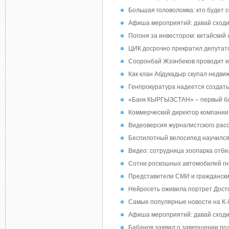
Большая головоломка: кто будет 
Афиша мероприятий: давай сход
Погоня за инвестором: китайский
ЦИК досрочно прекратил депута
Сооронбай Жээнбеков проводит и
Как клан Абдукадыр скупал недви
Генпрокуратура надеется создать
«Банк КЫРГЫЗСТАН» – первый банк
Коммерческий директор компании «
Видеоверсия журналистского рас
Беспилотный велосипед научился
Видео: сотрудница зоопарка отби
Сотни роскошных автомобилей гни
Представители СМИ и гражданские
Нейросеть оживила портрет Досто
Самые популярные новости на K-
Афиша мероприятий: давай сход
Бабанов заявил о завершении пол