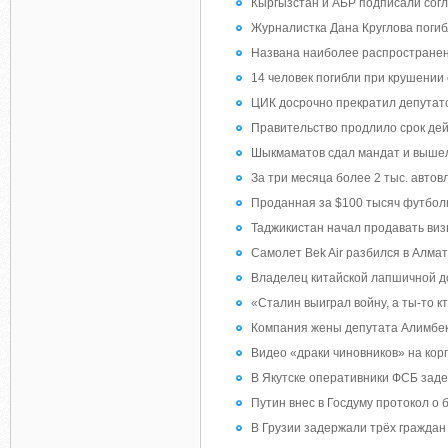
Кыргызстан и АБР подписали согл
Журналистка Дана Круглова погибл
Названа наиболее распространен
14 человек погибли при крушении 
ЦИК досрочно прекратил депута
Правительство продлило срок дей
Шыкмаматов сдал мандат и выше
За три месяца более 2 тыс. авто
Проданная за $100 тысяч футболк
Таджикистан начал продавать виз
Самолет Bek Air разбился в Алмат
Владелец китайской лапшичной доб
«Сталин выиграл войну, а ты-то к
Компания жены депутата Алимбеко
Видео «драки чиновников» на кор
В Якутске оперативники ФСБ зад
Путин внес в Госдуму протокол о
В Грузии задержали трёх граждан 