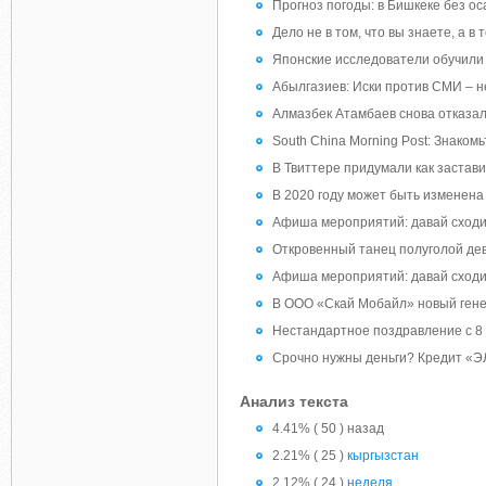
Прогноз погоды: в Бишкеке без ос
Дело не в том, что вы знаете, а в 
Японские исследователи обучили 
Абылгазиев: Иски против СМИ – н
Алмазбек Атамбаев снова отказалс
South China Morning Post: Знаком
В Твиттере придумали как застави
В 2020 году может быть изменена
Афиша мероприятий: давай сход
Откровенный танец полуголой де
Афиша мероприятий: давай сход
В ООО «Скай Мобайл» новый ген
Нестандартное поздравление с 8 
Срочно нужны деньги? Кредит «
Анализ текста
4.41% ( 50 ) назад
2.21% ( 25 )
кыргызстан
2.12% ( 24 )
неделя