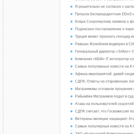
Я решительно не согласен с нагло
Прошла беспрецедентная DDoS-ат
Клара Сооронкулова заявила о фа
Подписано постановление о перен
Турция может признать геноцид 
Равшан Жээнбеков водворен в СИ
Генеральный директор «ЭлКат» Ул
Компания «КБМ» IT интегратор со
Самые популярные новости на K-
Афиша мероприятий: давай сход
СДПК: Ответы на откровенную лож
Матраимовы отозвали прошение об
Райымбек Матраимов подал в суд 
Атака на пользователей соцсетей. 
СДПК считает, что Госкомиссия п
Ветераны милиции защищают Атамб
Самые популярные новости на K-
ЗАО «Кыргызский Инвестиционно 