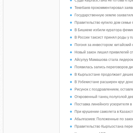
Суды Кыргызстана не готовы к пр
Текебаев прокомментировал зая
Государственную землю захватили
Правительство купило дом семье п
В Бишкеке избили куратора фемин
В России таксист принял роды у 
Погоня за инвестором: китайский
Новый закон лишил привилегий с
Айсулуу Мамашова стала лидеро
Появилась запись переговоров ди
В Кыргызстане продолжает дешев
В Узбекистане расширен круг дон
Рисунок с поздравлением, оставле
Откровенный танец полуголой де
Поставка линейного ускорителя в
При крушении самолета в Казахст
Абылгазиев: Положенные по закону
Правительство Кыргызстана перен