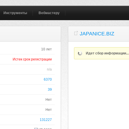
Инструменты
Вебмастеру
JAPANICE.BIZ
10 лет
Идет сбор информации..
Истек срок регистрации
n/a
6370
39
Нет
Нет
131227