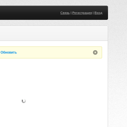
Связь
|
Регистрация
|
Вход
.
Обновить