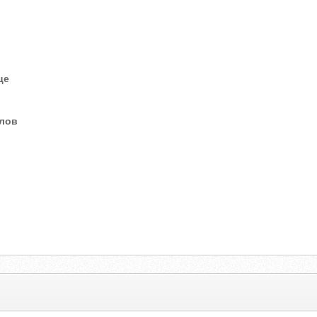
це
елов