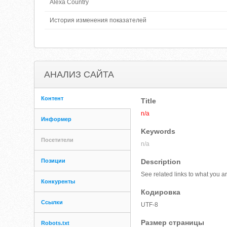
Alexa Country
История изменения показателей
АНАЛИЗ САЙТА
Контент
Title
n/a
Информер
Keywords
Посетители
n/a
Позиции
Description
See related links to what you ar
Конкуренты
Кодировка
Ссылки
UTF-8
Размер страницы
Robots.txt