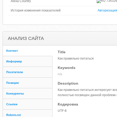
73432
Alexa Country
История изменения показателей
Авторизаци
АНАЛИЗ САЙТА
Контент
Title
Как правильно питаться
Информер
Keywords
Посетители
n/a
Позиции
Description
Как правильно питаться интересует все
Конкуренты
полностью посвящен данной проблем
е
Кодировка
Ссылки
UTF-8
Robots.txt