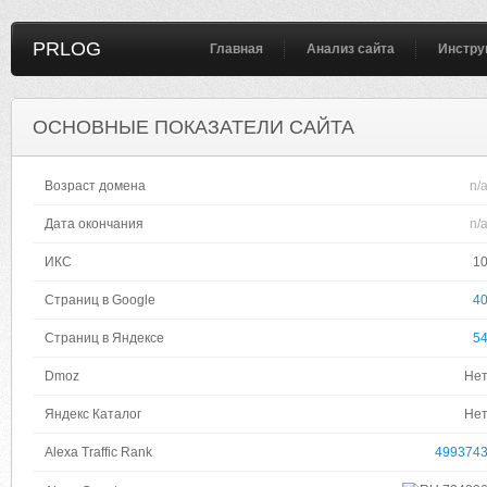
PRLOG
Главная
Анализ сайта
Инстру
ОСНОВНЫЕ ПОКАЗАТЕЛИ САЙТА
Возраст домена
n/
Дата окончания
n/
ИКС
1
Страниц в Google
4
Страниц в Яндексе
5
Dmoz
Не
Яндекс Каталог
Не
Alexa Traffic Rank
499374