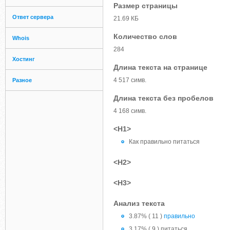
Размер страницы
Ответ сервера
21.69 КБ
Количество слов
Whois
284
Хостинг
Длина текста на странице
4 517 симв.
Разное
Длина текста без пробелов
4 168 симв.
<H1>
Как правильно питаться
<H2>
<H3>
Анализ текста
3.87% ( 11 )
правильно
3.17% ( 9 ) питаться