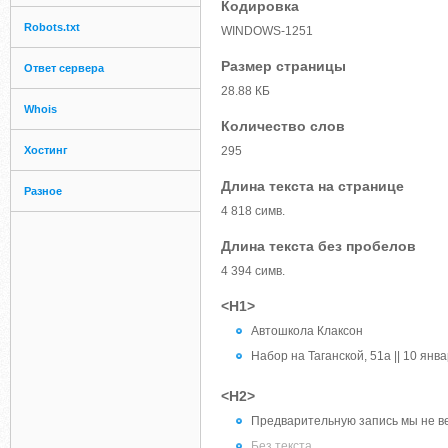
Кодировка
Robots.txt
WINDOWS-1251
Размер страницы
Ответ сервера
28.88 КБ
Whois
Количество слов
Хостинг
295
Длина текста на странице
Разное
4 818 симв.
Длина текста без пробелов
4 394 симв.
<H1>
Автошкола Клаксон
Набор на Таганской, 51а || 10 январ
<H2>
Предварительную запись мы не вед
Без текста