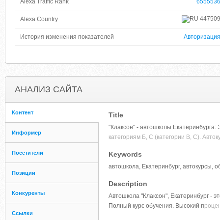
Alexa Traffic Rank
655553
44750
Alexa Country
История изменения показателей
Авторизаци
АНАЛИЗ САЙТА
Контент
Title
"Клаксон" - автошколы Екатеринбурга:
Информер
категориям Б, С (категории B, C). Авто
Посетители
Keywords
автошкола, Екатеринбург, автокурсы, о
Позиции
Description
Конкуренты
Автошкола "Клаксон", Екатеринбург - э
Полный курс обучения. Высокий п
роцен
Ссылки