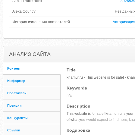
Alexa Traffic Rank
802653
Alexa Country
Нет данны
История изменения показателей
Авторизаци
АНАЛИЗ САЙТА
Контент
Title
knamur.ru - This website is for sale! - kn
Информер
Keywords
Посетители
n/a
Позиции
Description
This website is for sale! knamur.ru is your 
Конкуренты
of what y
ou would expect to find here, kna
Кодировка
Ссылки