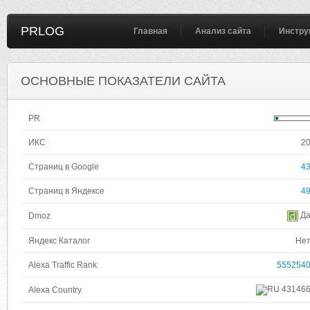
PRLOG
Главная
Анализ сайта
Инстру
ОСНОВНЫЕ ПОКАЗАТЕЛИ САЙТА
PR
ИКС
2
Страниц в Google
4
Страниц в Яндексе
4
Д
Dmoz
Яндекс Каталог
Не
Alexa Traffic Rank
555254
43146
Alexa Country