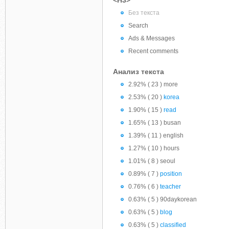
<H3>
Без текста
Search
Ads & Messages
Recent comments
Анализ текста
2.92% ( 23 ) more
2.53% ( 20 )
korea
1.90% ( 15 )
read
1.65% ( 13 ) busan
1.39% ( 11 ) english
1.27% ( 10 ) hours
1.01% ( 8 ) seoul
0.89% ( 7 )
position
0.76% ( 6 )
teacher
0.63% ( 5 ) 90daykorean
0.63% ( 5 )
blog
0.63% ( 5 )
classified