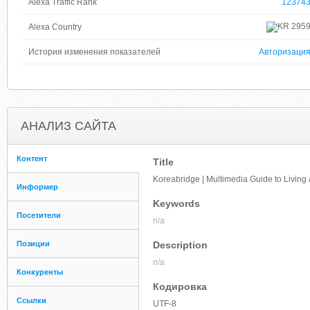
Alexa Traffic Rank
12374
295
Alexa Country
История изменения показателей
Авторизаци
АНАЛИЗ САЙТА
Контент
Title
Koreabridge | Multimedia Guide to Living
Информер
Keywords
Посетители
n/a
Позиции
Description
n/a
Конкуренты
Кодировка
Ссылки
UTF-8