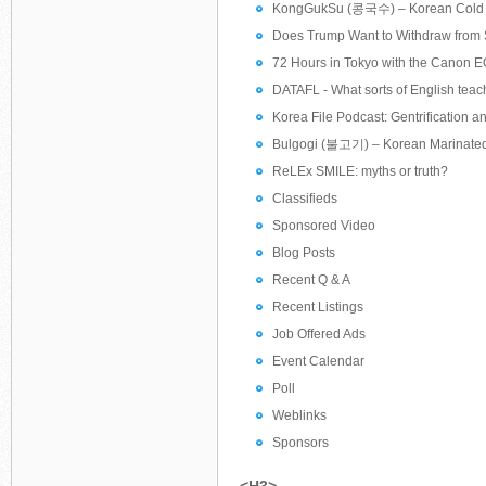
KongGukSu (콩국수) – Korean Cold 
Does Trump Want to Withdraw from 
72 Hours in Tokyo with the Canon 
DATAFL - What sorts of English teach
Korea File Podcast: Gentrification an
Bulgogi (불고기) – Korean Marinated
ReLEx SMILE: myths or truth?
Classifieds
Sponsored Video
Blog Posts
Recent Q & A
Recent Listings
Job Offered Ads
Event Calendar
Poll
Weblinks
Sponsors