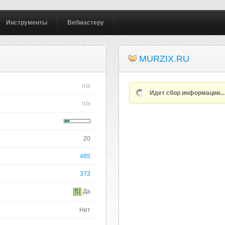
Инструменты
Вебмастеру
MURZIX.RU
n/a
Идет сбор информации..
n/a
20
485
373
Да
Нет