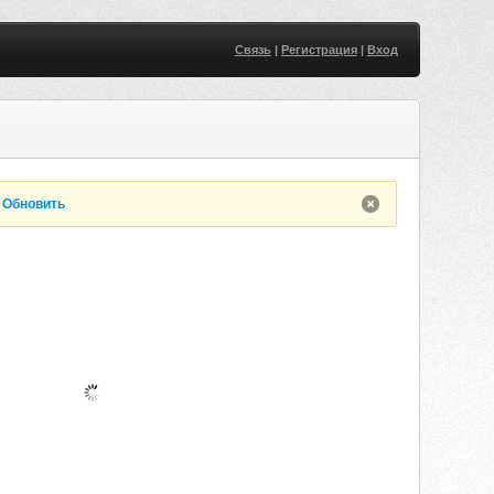
Связь
|
Регистрация
|
Вход
.
Обновить