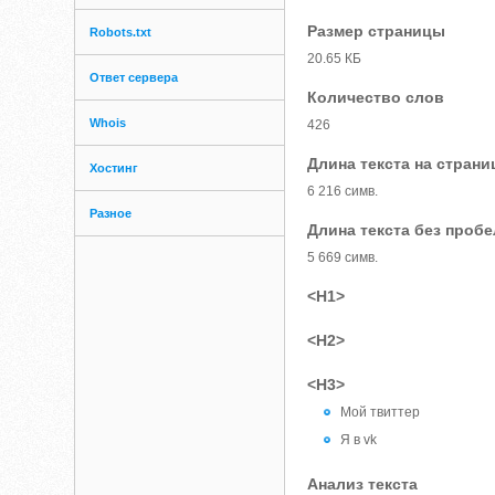
Размер страницы
Robots.txt
20.65 КБ
Ответ сервера
Количество слов
Whois
426
Длина текста на страни
Хостинг
6 216 симв.
Разное
Длина текста без проб
5 669 симв.
<H1>
<H2>
<H3>
Мой твиттер
Я в vk
Анализ текста