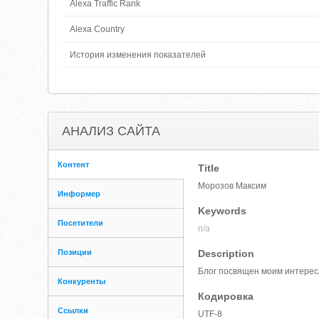
Alexa Traffic Rank
Alexa Country
История изменения показателей
АНАЛИЗ САЙТА
Контент
Title
Морозов Максим
Информер
Keywords
Посетители
n/a
Позиции
Description
Блог посвящен моим интереса
Конкуренты
Кодировка
Ссылки
UTF-8