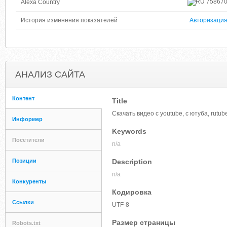
75867
Alexa Country
История изменения показателей
Авторизаци
АНАЛИЗ САЙТА
Контент
Title
Скачать видео с youtube, с ютуба, rutube
Информер
Keywords
Посетители
n/a
Позиции
Description
n/a
Конкуренты
Кодировка
Ссылки
UTF-8
Размер страницы
Robots.txt