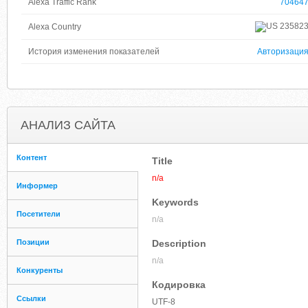
Alexa Traffic Rank
70464
23582
Alexa Country
История изменения показателей
Авторизаци
АНАЛИЗ САЙТА
Контент
Title
n/a
Информер
Keywords
Посетители
n/a
Позиции
Description
n/a
Конкуренты
Кодировка
Ссылки
UTF-8