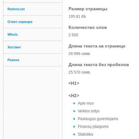
Размер страницы
Robots.txt
195.81 КБ
Ответ сервера
Количество слов
Whois
2 500
Длина текста на странице
Хостинг
28 998 симв.
Разное
Длина текста без пробелов
25 570 симв.
<H1>
<H2>
Apie mus
Veiklos sritys
Paslaugos gyventojams
Finansų įstaigoms
Statistika