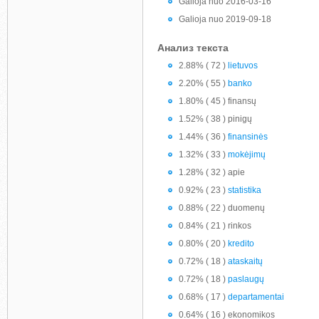
Galioja nuo 2016-03-16
Galioja nuo 2019-09-18
Анализ текста
2.88% ( 72 )
lietuvos
2.20% ( 55 )
banko
1.80% ( 45 ) finansų
1.52% ( 38 ) pinigų
1.44% ( 36 )
finansinės
1.32% ( 33 )
mokėjimų
1.28% ( 32 ) apie
0.92% ( 23 )
statistika
0.88% ( 22 ) duomenų
0.84% ( 21 ) rinkos
0.80% ( 20 )
kredito
0.72% ( 18 )
ataskaitų
0.72% ( 18 )
paslaugų
0.68% ( 17 )
departamentai
0.64% ( 16 ) ekonomikos