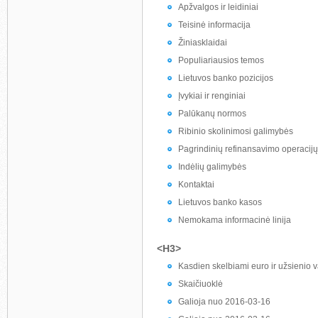
Apžvalgos ir leidiniai
Teisinė informacija
Žiniasklaidai
Populiariausios temos
Lietuvos banko pozicijos
Įvykiai ir renginiai
Palūkanų normos
Ribinio skolinimosi galimybės
Pagrindinių refinansavimo operacijų
Indėlių galimybės
Kontaktai
Lietuvos banko kasos
Nemokama informacinė linija
<H3>
Kasdien skelbiami euro ir užsienio v
Skaičiuoklė
Galioja nuo 2016-03-16