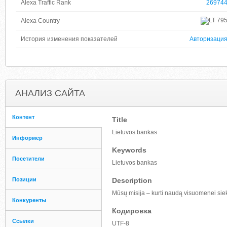
Alexa Traffic Rank
26974
79
Alexa Country
История изменения показателей
Авторизаци
АНАЛИЗ САЙТА
Контент
Title
Lietuvos bankas
Информер
Keywords
Посетители
Lietuvos bankas
Позиции
Description
Mūsų misija – kurti naudą visuomenei siek
Конкуренты
Кодировка
Ссылки
UTF-8