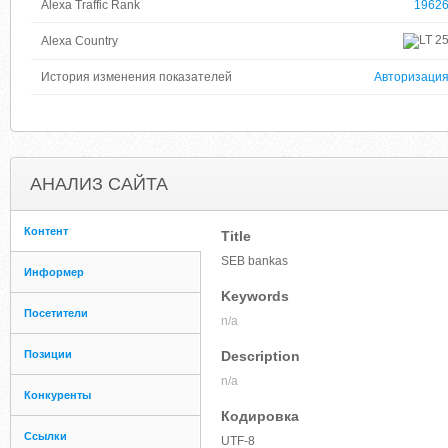
Alexa Traffic Rank
1962
2
Alexa Country
История изменения показателей
Авторизаци
АНАЛИЗ САЙТА
Контент
Title
SEB bankas
Информер
Keywords
Посетители
n/a
Позиции
Description
n/a
Конкуренты
Кодировка
Ссылки
UTF-8