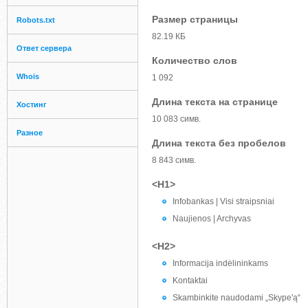
Размер страницы
Robots.txt
82.19 КБ
Ответ сервера
Количество слов
Whois
1 092
Длина текста на странице
Хостинг
10 083 симв.
Разное
Длина текста без пробелов
8 843 симв.
<H1>
Infobankas | Visi straipsniai
Naujienos | Archyvas
<H2>
Informacija indėlininkams
Kontaktai
Skambinkite naudodami „Skype'ą“