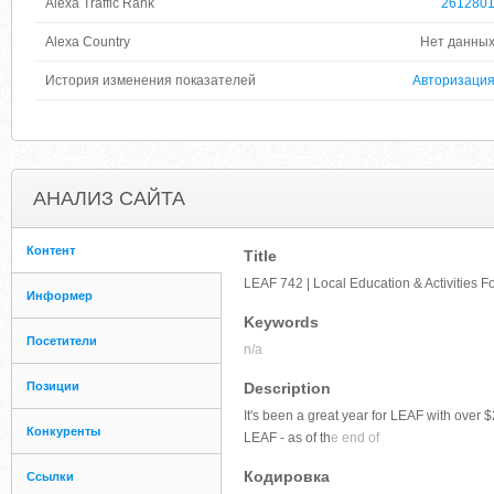
Alexa Traffic Rank
261280
Alexa Country
Нет данны
История изменения показателей
Авторизаци
АНАЛИЗ САЙТА
Контент
Title
LEAF 742 | Local Education & Activities 
Информер
Keywords
Посетители
n/a
Позиции
Description
It's been a great year for LEAF with over $
Конкуренты
LEAF - as of th
e end of
Кодировка
Ссылки