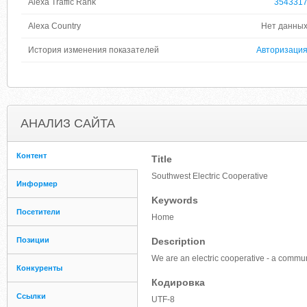
Alexa Traffic Rank
354331
Alexa Country
Нет данны
История изменения показателей
Авторизаци
АНАЛИЗ САЙТА
Контент
Title
Southwest Electric Cooperative
Информер
Keywords
Посетители
Home
Позиции
Description
We are an electric cooperative - a commu
Конкуренты
Кодировка
Ссылки
UTF-8