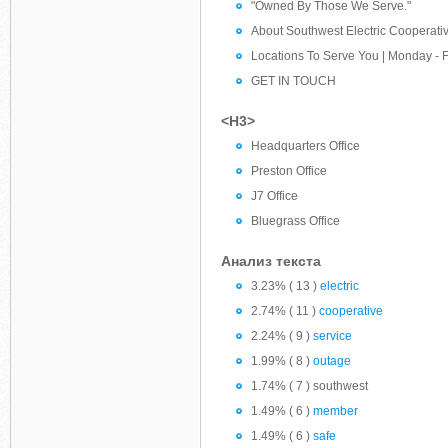
"Owned By Those We Serve."
About Southwest Electric Cooperati
Locations To Serve You | Monday - F
GET IN TOUCH
<H3>
Headquarters Office
Preston Office
J7 Office
Bluegrass Office
Анализ текста
3.23% ( 13 )
electric
2.74% ( 11 )
cooperative
2.24% ( 9 )
service
1.99% ( 8 )
outage
1.74% ( 7 ) southwest
1.49% ( 6 )
member
1.49% ( 6 )
safe