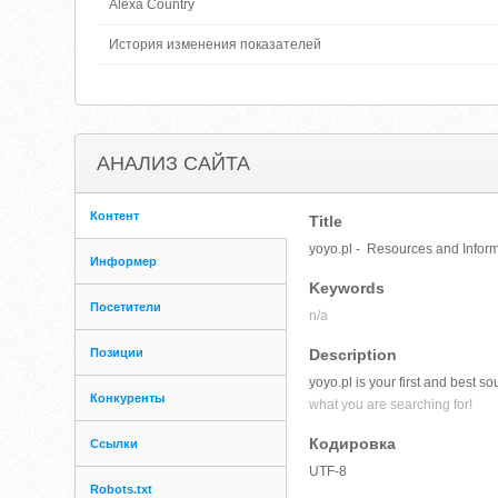
Alexa Country
История изменения показателей
АНАЛИЗ САЙТА
Контент
Title
yoyo.pl - Resources and Inform
Информер
Keywords
Посетители
n/a
Позиции
Description
yoyo.pl is your first and best s
Конкуренты
what you are searching for!
Кодировка
Ссылки
UTF-8
Robots.txt