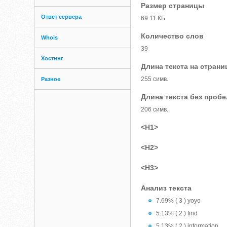
Размер страницы
Ответ сервера
69.11 КБ
Количество слов
Whois
39
Хостинг
Длина текста на страни
255 симв.
Разное
Длина текста без проб
206 симв.
<H1>
<H2>
<H3>
Анализ текста
7.69% ( 3 ) yoyo
5.13% ( 2 ) find
5.13% ( 2 ) information