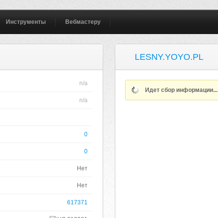
Инструменты
Вебмастеру
LESNY.YOYO.PL
n/a
Идет сбор информации..
n/a
0
0
Нет
Нет
617371