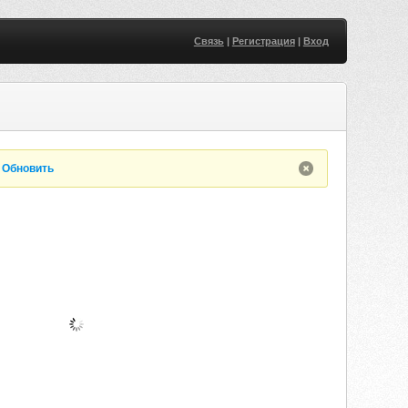
Связь
|
Регистрация
|
Вход
.
Обновить