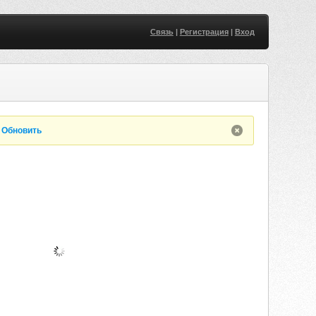
Связь
|
Регистрация
|
Вход
.
Обновить