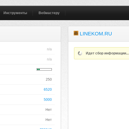
Инструменты
Вебмастеру
LINEKOM.RU
n/a
Идет сбор информации..
n/a
250
6520
5000
Нет
Нет