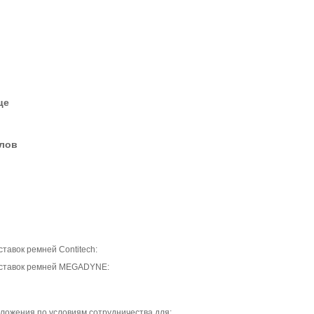
це
елов
тавок ремней Contitech:
оставок ремней MEGADYNE:
ложения по условиям сотрудничества для: