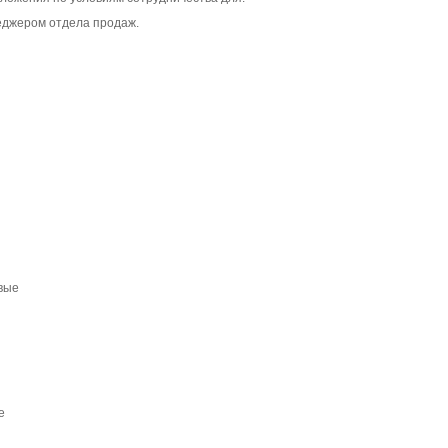
еджером отдела продаж.
овые
е