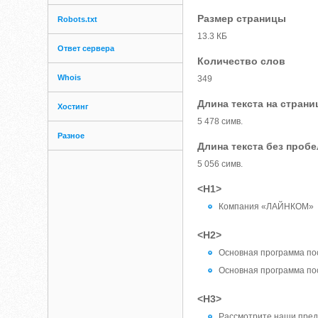
Размер страницы
Robots.txt
13.3 КБ
Ответ сервера
Количество слов
Whois
349
Длина текста на страни
Хостинг
5 478 симв.
Разное
Длина текста без проб
5 056 симв.
<H1>
Компания «ЛАЙНКОМ»
<H2>
Основная программа пос
Основная программа п
<H3>
Рассмотрите наши пред