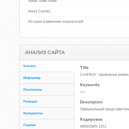
Alexa Traffic Rank
Alexa Country
История изменения показателей
АНАЛИЗ САЙТА
Контент
Title
ContiTech - приводные ремни,
Информер
Keywords
Посетители
n/a
Позиции
Description
Официальный представитель C
Конкуренты
Кодировка
Ссылки
WINDOWS-1251