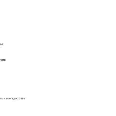
це
елов
ам свое здоровье