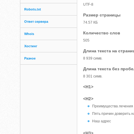
UTF-8
Robots.txt
Размер страницы
Ответ сервера
74.57 КБ
Количество слов
Whois
505
Хостинг
Длина текста на страни
8 939 симв.
Разное
Длина текста без проб
8 301 симв.
<H1>
<H2>
Преимущества лечения
Пять причин доверить н
Наш адрес
<H3>