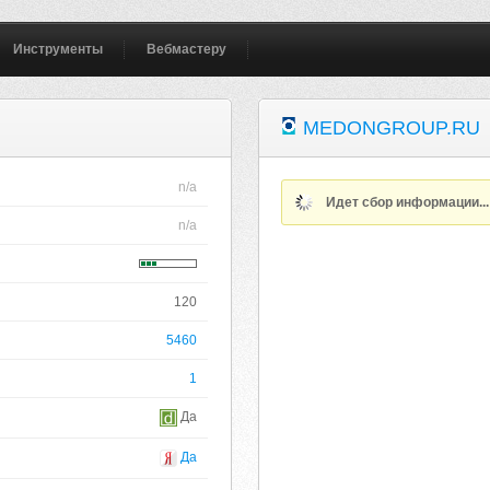
Инструменты
Вебмастеру
MEDONGROUP.RU
n/a
Идет сбор информации..
n/a
120
5460
1
Да
Да