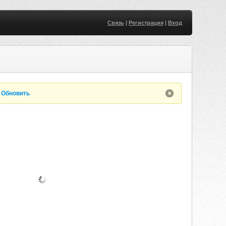
Связь
|
Регистрация
|
Вход
.
Обновить