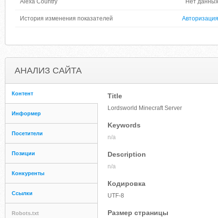
Alexa Country
Нет данны
История изменения показателей
Авторизаци
АНАЛИЗ САЙТА
Контент
Title
Lordsworld Minecraft Server
Информер
Keywords
Посетители
n/a
Позиции
Description
n/a
Конкуренты
Кодировка
Ссылки
UTF-8
Размер страницы
Robots.txt