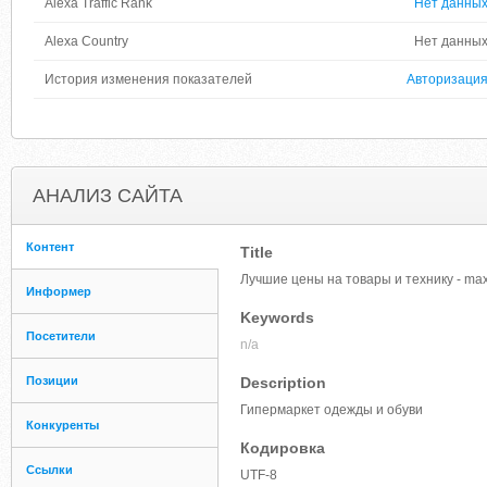
Alexa Traffic Rank
Нет данны
Alexa Country
Нет данны
История изменения показателей
Авторизаци
АНАЛИЗ САЙТА
Контент
Title
Лучшие цены на товары и технику - max
Информер
Keywords
Посетители
n/a
Позиции
Description
Гипермаркет одежды и обуви
Конкуренты
Кодировка
Ссылки
UTF-8