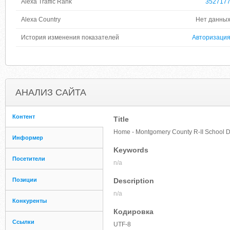
Alexa Traffic Rank
352717
Alexa Country
Нет данны
История изменения показателей
Авторизаци
АНАЛИЗ САЙТА
Контент
Title
Home - Montgomery County R-II School Di
Информер
Keywords
Посетители
n/a
Позиции
Description
n/a
Конкуренты
Кодировка
Ссылки
UTF-8