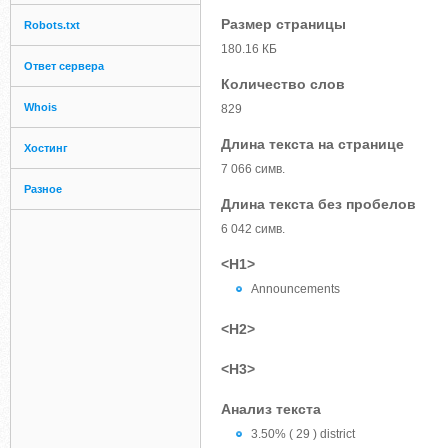
Размер страницы
Robots.txt
180.16 КБ
Ответ сервера
Количество слов
Whois
829
Длина текста на странице
Хостинг
7 066 симв.
Разное
Длина текста без пробелов
6 042 симв.
<H1>
Announcements
<H2>
<H3>
Анализ текста
3.50% ( 29 ) district