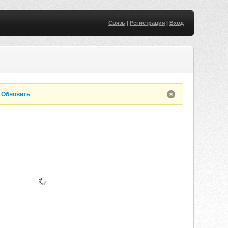
Связь
|
Регистрация
|
Вход
.
Обновить