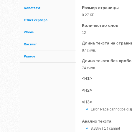
Размер страницы
Robots.txt
0.27 КБ
Ответ сервера
Количество слов
Whois
12
Длина текста на страни
Хостинг
87 симв.
Разное
Длина текста без проб
74 симв.
<H1>
<H2>
<H3>
Error. Page cannot be disp
Анализ текста
8.33% ( 1 ) cannot