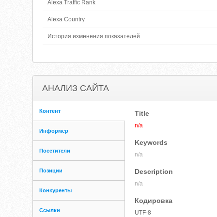
Alexa Traffic Rank
Alexa Country
История изменения показателей
АНАЛИЗ САЙТА
Контент
Title
n/a
Информер
Keywords
Посетители
n/a
Позиции
Description
n/a
Конкуренты
Кодировка
Ссылки
UTF-8