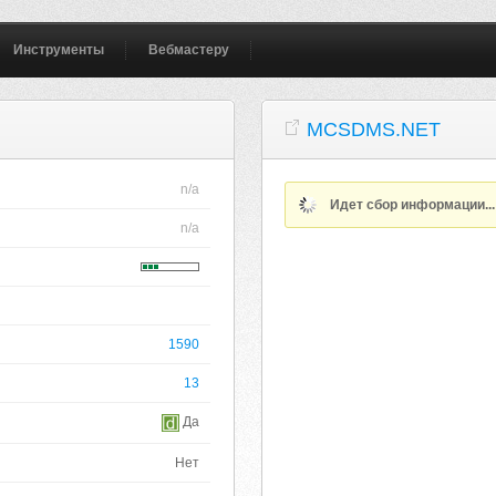
Инструменты
Вебмастеру
MCSDMS.NET
n/a
Идет сбор информации..
n/a
1590
13
Да
Нет