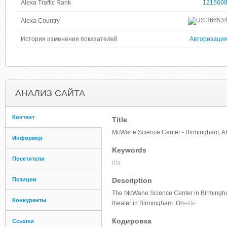
Alexa Traffic Rank
121560
36653
Alexa Country
История изменения показателей
Авторизаци
АНАЛИЗ САЙТА
Контент
Title
McWane Science Center - Birmingham, A
Информер
Keywords
Посетители
n/a
Позиции
Description
The McWane Science Center in Birmingham,
Конкуренты
theater in Birmingham. On-
site
Кодировка
Ссылки