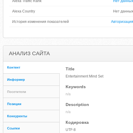
Alexa Traffic Rank
Нет данны
Alexa Country
Нет данны
История изменения показателей
Авторизаци
АНАЛИЗ САЙТА
Контент
Title
Entertainment Mind Set
Информер
Keywords
Посетители
n/a
Позиции
Description
n/a
Конкуренты
Кодировка
Ссылки
UTF-8