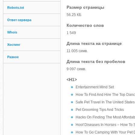
Размер страницы
Robots.txt
56.25 КБ
Ответ сервера
Количество слов
Whois
1 549
Длина текста на странице
Хостинг
11 005 симв.
Разное
Длина текста без пробелов
9 097 симв.
<H1>
Entertainment Mind Set
How To Find And Hire The Top Danc
Safe Pet Travel In The United States
Pet Grooming Tips And Tricks
Hacks On Finding The Most Affordabl
Hoof Diseases In Horses – How To 
How To Go Camping With Your Pet D