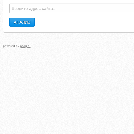
ASIAN-WEDDING-HORSE.CO.UK
KREDITSS
powered by
prlog.ru