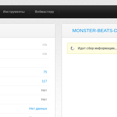
Инструменты
Вебмастеру
MONSTER-BEATS-
n/a
Идет сбор информации..
n/a
75
117
Нет
Нет
Нет данных