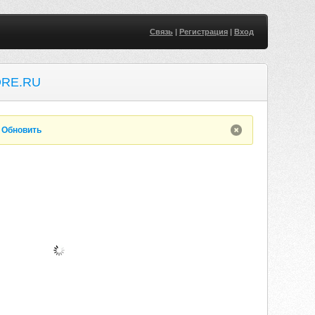
Связь
|
Регистрация
|
Вход
DRE.RU
.
Обновить