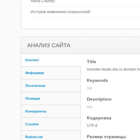
Alexa Country
История изменения показателей
АНАЛИЗ САЙТА
Контент
Title
monster-beats-dre.ru domain h
Информер
Keywords
Посетители
n/a
Позиции
Description
n/a
Конкуренты
Кодировка
Ссылки
UTF-8
Размер страницы
Robots.txt