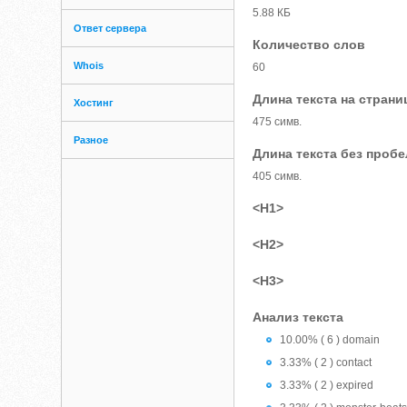
5.88 КБ
Ответ сервера
Количество слов
Whois
60
Длина текста на страни
Хостинг
475 симв.
Разное
Длина текста без проб
405 симв.
<H1>
<H2>
<H3>
Анализ текста
10.00% ( 6 ) domain
3.33% ( 2 ) contact
3.33% ( 2 ) expired