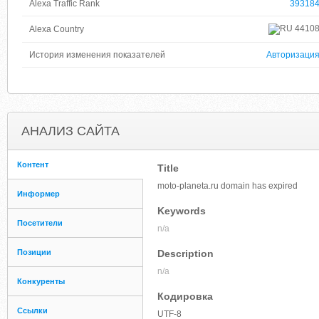
Alexa Traffic Rank
39318
4410
Alexa Country
История изменения показателей
Авторизаци
АНАЛИЗ САЙТА
Контент
Title
moto-planeta.ru domain has expired
Информер
Keywords
Посетители
n/a
Позиции
Description
n/a
Конкуренты
Кодировка
Ссылки
UTF-8