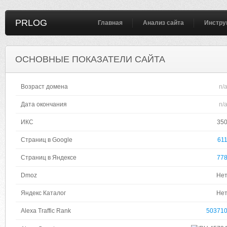
PRLOG
Главная
Анализ сайта
Инстру
ОСНОВНЫЕ ПОКАЗАТЕЛИ САЙТА
Возраст домена
n/
Дата окончания
n/
ИКС
35
Страниц в Google
61
Страниц в Яндексе
77
Dmoz
Не
Яндекс Каталог
Не
Alexa Traffic Rank
50371