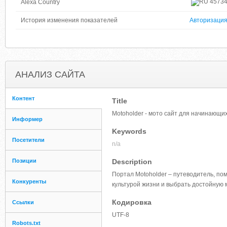
4573
Alexa Country
История изменения показателей
Авторизаци
АНАЛИЗ САЙТА
Контент
Title
Motoholder - мото сайт для начинающи
Информер
Keywords
Посетители
n/a
Позиции
Description
Портал Motoholder – путеводитель, п
Конкуренты
культурой жизни и выбрать достойную
Кодировка
Ссылки
UTF-8
Robots.txt