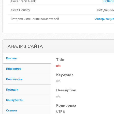
Alexa Traffic Rank
566045
Alexa Country
Нет данны
История изменения показателей
Авторизаци
АНАЛИЗ САЙТА
Контент
Title
n/a
Информер
Keywords
Посетители
n/a
Позиции
Description
n/a
Конкуренты
Кодировка
Ссылки
UTF-8