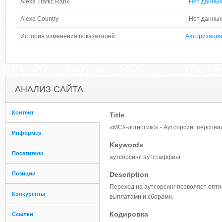
Alexa Traffic Rank
Нет данны
Alexa Country
Нет данны
История изменения показателей
Авторизаци
АНАЛИЗ САЙТА
Контент
Title
«МСК-логистикс» - Аутсорсинг персона
Информер
Keywords
Посетители
аутсорсинг, аутстаффинг
Позиции
Description
Переход на аутсорсинг позволяет опт
Конкуренты
выплатами и сборами.
Кодировка
Ссылки