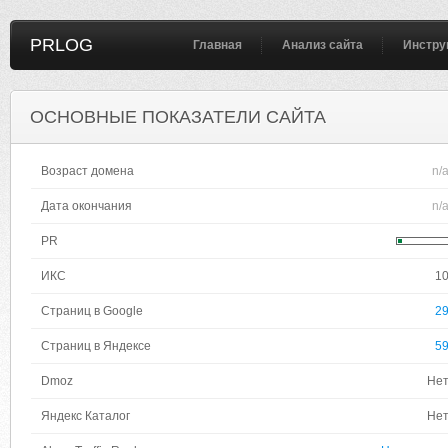
PRLOG
Главная
Анализ сайта
Инстру
ОСНОВНЫЕ ПОКАЗАТЕЛИ САЙТА
Возраст домена
n/
Дата окончания
n/
PR
ИКС
1
Страниц в Google
2
Страниц в Яндексе
5
Dmoz
Не
Яндекс Каталог
Не