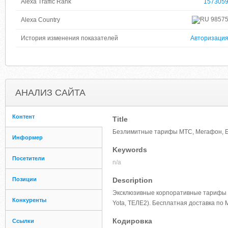
Alexa Traffic Rank
157305
9857
Alexa Country
История изменения показателей
Авторизаци
АНАЛИЗ САЙТА
Контент
Title
Безлимитные тарифы МТС, Мегафон, Би
Информер
Keywords
Посетители
n/a
Позиции
Description
Эксклюзивные корпоративные тарифы н
Конкуренты
Yota, ТЕЛЕ2). Бесплатная доставка по 
Кодировка
Ссылки