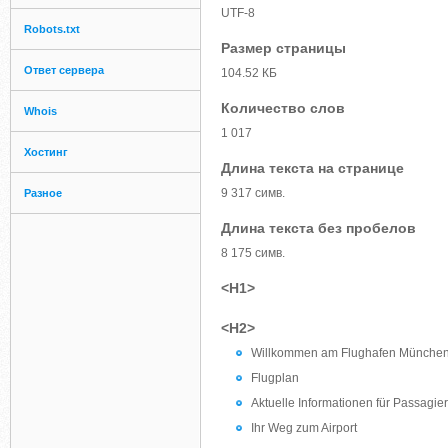
UTF-8
Robots.txt
Размер страницы
Ответ сервера
104.52 КБ
Количество слов
Whois
1 017
Хостинг
Длина текста на странице
9 317 симв.
Разное
Длина текста без пробелов
8 175 симв.
<H1>
<H2>
Willkommen am Flughafen Münche
Flugplan
Aktuelle Informationen für Passagie
Ihr Weg zum Airport