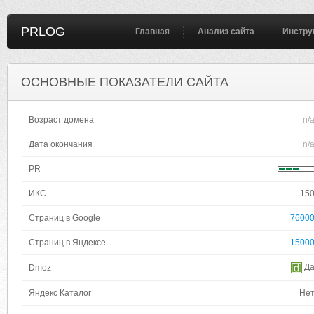
PRLOG
Главная
Анализ сайта
Инстру
ОСНОВНЫЕ ПОКАЗАТЕЛИ САЙТА
Возраст домена
n/
Дата окончания
n/
PR
ИКС
15
Страниц в Google
7600
Страниц в Яндексе
1500
Д
Dmoz
Яндекс Каталог
Не