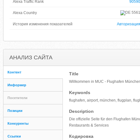
Alexa Traffic Rank
9059
556
Alexa Country
История изменения показателей
Авторизаци
АНАЛИЗ САЙТА
Контент
Title
Willkommen in MUC - Flughafen Münche
Информер
Keywords
Посетители
flughafen, airport, münchen, flugplan, fl
Позиции
Description
Die offizielle Seite für den Flughafen Mün
Конкуренты
Restaurants & Services
Кодировка
Ссылки