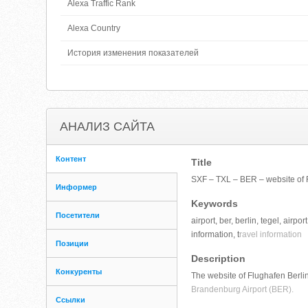
Alexa Traffic Rank
Alexa Country
История изменения показателей
АНАЛИЗ САЙТА
Контент
Title
SXF – TXL – BER – website of
Информер
Keywords
Посетители
airport, ber, berlin, tegel, airp
information, t
ravel information
Позиции
Description
Конкуренты
The website of Flughafen Berli
Brandenburg Airport (BER).
Ссылки