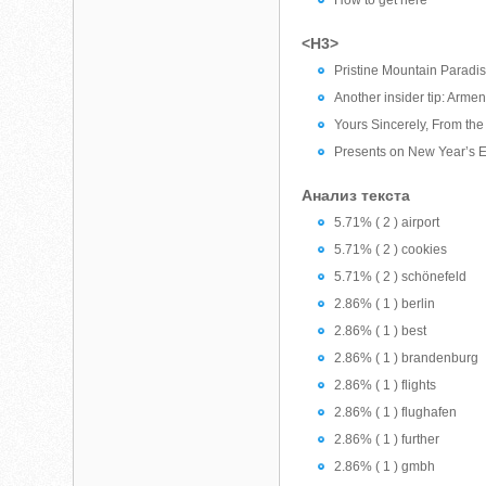
How to get here
<H3>
Pristine Mountain Paradi
Another insider tip: Armen
Yours Sincerely, From the 
Presents on New Year’s 
Анализ текста
5.71% ( 2 ) airport
5.71% ( 2 ) cookies
5.71% ( 2 ) schönefeld
2.86% ( 1 ) berlin
2.86% ( 1 ) best
2.86% ( 1 ) brandenburg
2.86% ( 1 ) flights
2.86% ( 1 ) flughafen
2.86% ( 1 ) further
2.86% ( 1 ) gmbh