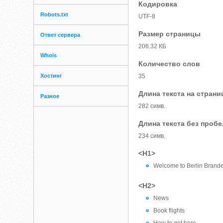
Кодировка
Robots.txt
UTF-8
Размер страницы
Ответ сервера
206.32 КБ
Whois
Количество слов
Хостинг
35
Длина текста на страни
Разное
282 симв.
Длина текста без проб
234 симв.
<H1>
Welcome to Berlin Brande
<H2>
News
Book flights