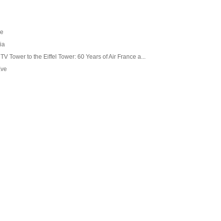
se
ia
TV Tower to the Eiffel Tower: 60 Years of Air France a...
Eve