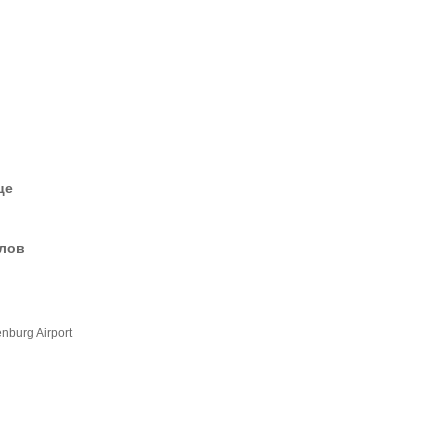
це
елов
nburg Airport