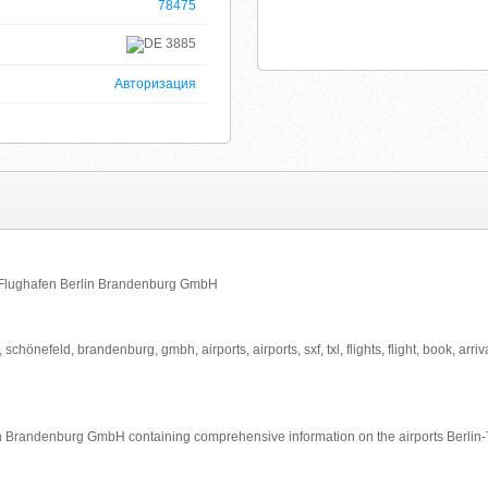
78475
3885
Авторизация
 Flughafen Berlin Brandenburg GmbH
ort, schönefeld, brandenburg, gmbh, airports, airports, sxf, txl, flights, flight, book, a
n Brandenburg GmbH containing comprehensive information on the airports Berlin-