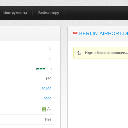
Инструменты
Вебмастеру
BERLIN-AIRPORT.D
n/a
Идет сбор информации..
n/a
160
30400
2000
Да
Нет