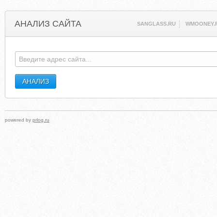
АНАЛИЗ САЙТА
SANGLASS.RU
WMOONEY.
powered by
prlog.ru