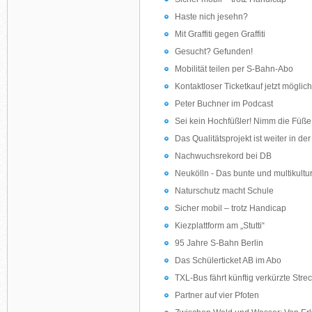
Haste nich jesehn?
Mit Graffiti gegen Graffiti
Gesucht? Gefunden!
Mobilität teilen per S-Bahn-Abo
Kontaktloser Ticketkauf jetzt möglich
Peter Buchner im Podcast
Sei kein Hochfüßler! Nimm die Füß
Das Qualitätsprojekt ist weiter in de
Nachwuchsrekord bei DB
Neukölln - Das bunte und multikultur
Naturschutz macht Schule
Sicher mobil – trotz Handicap
Kiezplattform am „Stutti“
95 Jahre S-Bahn Berlin
Das Schülerticket AB im Abo
TXL-Bus fährt künftig verkürzte Stre
Partner auf vier Pfoten