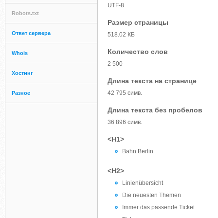
UTF-8
Robots.txt
Размер страницы
Ответ сервера
518.02 КБ
Количество слов
Whois
2 500
Хостинг
Длина текста на странице
42 795 симв.
Разное
Длина текста без пробелов
36 896 симв.
<H1>
Bahn Berlin
<H2>
Linienübersicht
Die neuesten Themen
Immer das passende Ticket