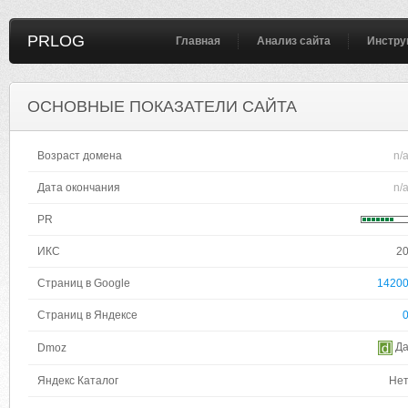
PRLOG
Главная
Анализ сайта
Инстру
ОСНОВНЫЕ ПОКАЗАТЕЛИ САЙТА
Возраст домена
n/
Дата окончания
n/
PR
ИКС
2
Страниц в Google
1420
Страниц в Яндексе
Д
Dmoz
Яндекс Каталог
Не