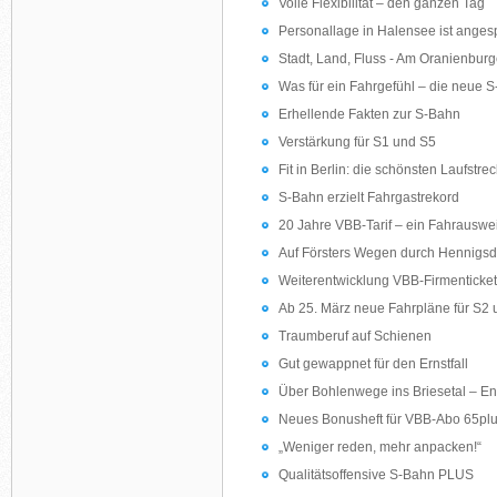
Volle Flexibilität – den ganzen Tag
Personallage in Halensee ist anges
Stadt, Land, Fluss - Am Oranienburg
Was für ein Fahrgefühl – die neue 
Erhellende Fakten zur S-Bahn
Verstärkung für S1 und S5
Fit in Berlin: die schönsten Laufstr
S-Bahn erzielt Fahrgastrekord
20 Jahre VBB-Tarif – ein Fahrausweis
Auf Försters Wegen durch Hennigsd
Weiterentwicklung VBB-Firmenticket
Ab 25. März neue Fahrpläne für S2
Traumberuf auf Schienen
Gut gewappnet für den Ernstfall
Über Bohlenwege ins Briesetal – E
Neues Bonusheft für VBB-Abo 65pl
„Weniger reden, mehr anpacken!“
Qualitätsoffensive S-Bahn PLUS