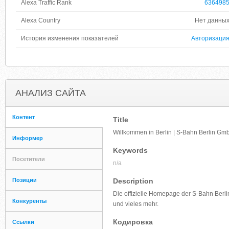
Alexa Traffic Rank
636498
Alexa Country
Нет данны
История изменения показателей
Авторизаци
АНАЛИЗ САЙТА
Контент
Title
Willkommen in Berlin | S-Bahn Berlin Gm
Информер
Keywords
Посетители
n/a
Позиции
Description
Die offizielle Homepage der S-Bahn Berli
Конкуренты
und vieles mehr.
Кодировка
Ссылки